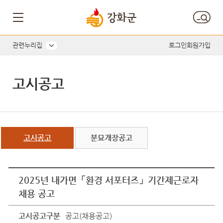
관련누리집
로그인
회원가입
고시공고
고시공고
분묘개장공고
2025년 내가면「환경 서포터즈」기간제근로자
채용 공고
고시공고구분
공고(채용공고)