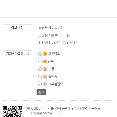
정보관리
담당부서 :
총무과
담당팀 :
홍보미디어팀
전화번호 :
032-930-3016
컨텐츠만족도
매우만족
만족
보통
불만족
매우불만족
QR CODE 이미지를 스마트폰에 인식시키면 자동으로
이 페이지로 연결됩니다.