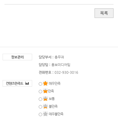
목록
정보관리
담당부서 :
총무과
담당팀 :
홍보미디어팀
전화번호 :
032-930-3016
컨텐츠만족도
매우만족
만족
보통
불만족
매우불만족