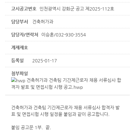
고시공고번호
인천광역시 강화군 공고 제2025-112호
담당부서
건축허가과
담당자/연락처
이승훈/032-930-3554
게재재호
등록일
2025-01-17
첨부파일
건축허가과 건축팀 기간제근로자 채용 서류심사 합
격자 발표 및 면접시험 시행 공고.hwp
건축허가과 건축팀 기간제근로자 채용 서류심사 합격자 발
표 및 면접시험 시행 일정을 붙임과 같이 공고합니다.
붙임 공고문 1부. 끝.