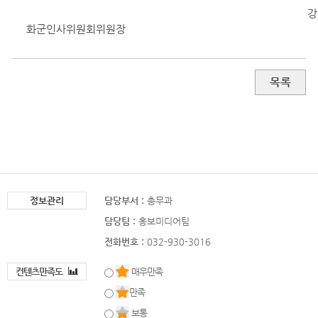
강
화군인사위원회위원장
목록
정보관리
담당부서 :
총무과
담당팀 :
홍보미디어팀
전화번호 :
032-930-3016
컨텐츠만족도
매우만족
만족
보통