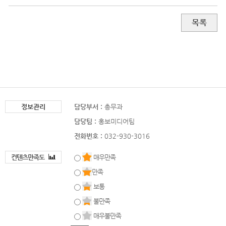
목록
정보관리
담당부서 :
총무과
담당팀 :
홍보미디어팀
전화번호 :
032-930-3016
컨텐츠만족도
매우만족
만족
보통
불만족
매우불만족