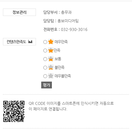
정보관리
담당부서 :
총무과
담당팀 :
홍보미디어팀
전화번호 :
032-930-3016
컨텐츠만족도
매우만족
만족
보통
불만족
매우불만족
QR CODE 이미지를 스마트폰에 인식시키면 자동으로
이 페이지로 연결됩니다.