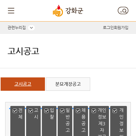
게시글의 제목, 작성자, 내용으로 검색하세요.
관련누리집
로그인
회원가입
고시공고
고시공고
분묘개장공고
전
고
입
일
채
개인
개
체
시
찰
반
용
정보
인
공
공
제3
정
고
고
자
보