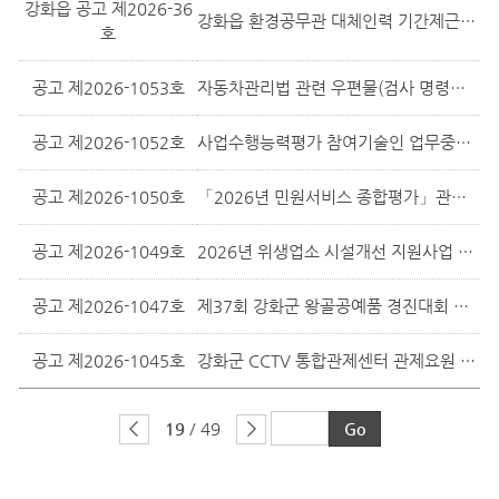
강화읍 공고 제2026-36
강화읍 환경공무관 대체인력 기간제근로자 채용 공고
호
공고 제2026-1053호
자동차관리법 관련 우편물(검사 명령서 및 고지서, 권리행사안내문 등) 반...
공고 제2026-1052호
사업수행능력평가 참여기술인 업무중복도 공개 및 의견수렴(강화하수처리구역 ...
공고 제2026-1050호
「2026년 민원서비스 종합평가」관련 법정민원 만족도 조사를 위한 개인정...
공고 제2026-1049호
2026년 위생업소 시설개선 지원사업 추가 모집 공고
공고 제2026-1047호
제37회 강화군 왕골공예품 경진대회 심사결과 공고
공고 제2026-1045호
강화군 CCTV 통합관제센터 관제요원 기간제근로자 채용 공고
19
/ 49