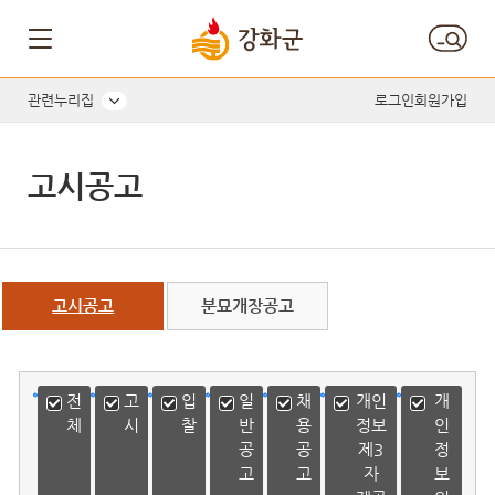
게시글의 제목, 작성자, 내용으로 검색하세요.
관련누리집
로그인
회원가입
고시공고
고시공고
분묘개장공고
전
고
입
일
채
개인
개
체
시
찰
반
용
정보
인
공
공
제3
정
고
고
자
보