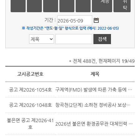
제공
위
탁
기간 :
※ 작성기간은 "연도-월-일" 형식으로 입력 (예시: 2022-06-05)
* 전체 488건, 현재페이지
19
/49
고시공고번호
제목
공고 제2026-1054호
구제역(FMD) 발생에 따른 가축 등에 대한 일시이동중지 명령 알림
공고 제2026-1048호
창곡천(2단계) 소하천 정비공사 보상계획 및 열람 공고
불은면 공고 제2026-41
2026년 불은면 환경공무관 대체인력 기간제 근로자 채용 공고
호