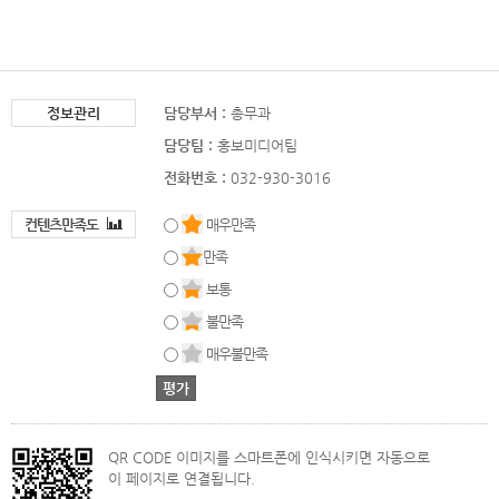
정보관리
담당부서 :
총무과
담당팀 :
홍보미디어팀
전화번호 :
032-930-3016
컨텐츠만족도
매우만족
만족
보통
불만족
매우불만족
QR CODE 이미지를 스마트폰에 인식시키면 자동으로
이 페이지로 연결됩니다.