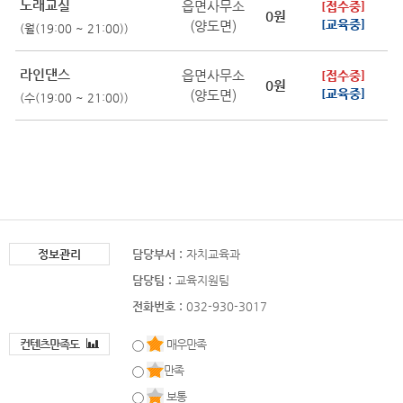
노래교실
읍면사무소
[접수중]
0원
(양도면)
[교육중]
(월(19:00 ~ 21:00))
라인댄스
읍면사무소
[접수중]
0원
(양도면)
[교육중]
(수(19:00 ~ 21:00))
정보관리
담당부서 :
자치교육과
담당팀 :
교육지원팀
전화번호 :
032-930-3017
컨텐츠만족도
매우만족
만족
보통