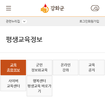
관련누리집
로그인
회원가입
평생교육정보
교육
군민
온라인
교육
종합정보
정보화교육
강좌
공지
사이버
행복센터
교육센터
평생교육 바로가
기