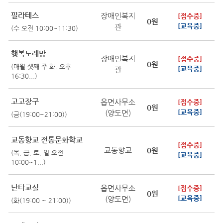
필라테스
장애인복지
[접수중]
0원
관
[교육중]
(수 오전 10:00~11:30)
행복노래방
장애인복지
[접수중]
0원
(매월 셋째 주 화. 오후
관
[교육중]
16:30...)
고고장구
읍면사무소
[접수중]
0원
(양도면)
[교육중]
(금(19:00~21:00))
교동향교 전통문화학교
[접수중]
교동향교
0원
(목, 금, 토, 일 오전
[교육중]
10:00~1...)
난타교실
읍면사무소
[접수중]
0원
(양도면)
[교육중]
(화(19:00 ~ 21:00))