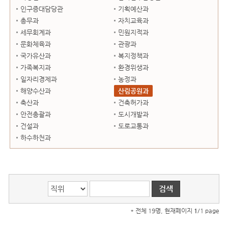
인구증대담당관
기획예산과
총무과
자치교육과
세무회계과
민원지적과
문화체육과
관광과
국가유산과
복지정책과
가족복지과
환경위생과
일자리경제과
농정과
해양수산과
산림공원과
축산과
건축허가과
안전총괄과
도시개발과
건설과
도로교통과
하수하천과
* 전체 19명, 현재페이지
1
/1 page