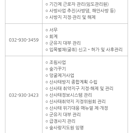
○ 기간제 근로자 관리(임도관리원)
○ 사방사업 추진(사방댐, 해안사방 등)
○ 사방지 지정·관리 및 해제
○ 서무
○ 회계
032-930-3459
○ 군유지 대부 관리
○ 입목벌채(굴취) 신고‧허가 및 사후관리
○ 조림사업
○ 숲가꾸기
○ 덩굴제거사업
○ 산사태방지 종합계획 수립
○ 산사태 취약지구 지정·해제 및 관리
032-930-3423
○ 산사태정보시스템 관리
○ 산사태취약지 지정위원회 관리
○ 산사태 위기대응 매뉴얼 제·개정
○ 군유지 대부 관리
○ 급경사지 관리
○ 숲사랑지도원 임명