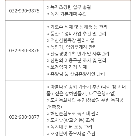
○ 녹지조경팀 업무 총괄
032-930-3875
○ 녹지 기본계획 수립
○ 가로수 식재 및 병해충 등 관리
○ 등산로 정비사업 추진 및 관리
○ 덕산산림욕장 관리사업
○ 독림가, 임업후계자 관리
032-930-3876
○ 산림경영계획 인가 및 사후관리
○ 산림의 이용구분 조사 및 관리
○ 보전임지 지정 해제
○ 휴양림 등 산림휴양시설 관리
○ 아름다운 강화 가꾸기 추진(다시 찾고 머
물고싶은 강화만들기, 나무은행사업)
○ 도시녹화사업 추진(생활권 주변 녹지공
간 확충)
○ 해안순환도로 녹지대 관리
032-930-3877
○ 도시숲(학교숲 등) 조성
○ 녹지대 쉼터 조성 관리
○ 조경분야 공모사업 추진