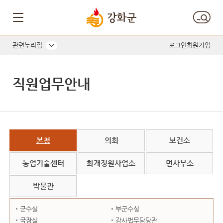
직원명, 직위, 담당업무 내용으로 검색하세요.
관련누리집
로그인
회원가입
직원업무안내
본청
의회
보건소
농업기술센터
화개정원사업소
면사무소
박물관
군수실
부군수실
국장실
감사법무담당관