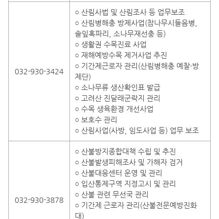
○ 산림사법 및 산림조사 등 업무보조
○ 산림병해충 방제사업(참나무시들음병,
솔잎혹파리, 소나무재선충 등)
○ 생활권 수목진료 사업
○ 재해예방수목 제거사업 추진
○ 기간제근로자 관리(산림병해충 예찰·방
032-930-3424
제단)
○ 소나무류 생산확인표 발급
○ 고려산 진달래군락지 관리
○ 수목 생육환경 개선사업
○ 보호수 관리
○ 산림사업(사방, 임도사업 등) 업무 보조
○ 산불방지종합대책 수립 및 추진
○ 산불발생피해조사 및 가해자 검거
○ 산불대응센터 운영 및 관리
○ 입산통제구역 지정고시 및 관리
○ 산불 관련 무선국 관리
032-930-3878
○ 기간제 근로자 관리(산불전문예방진화
대)