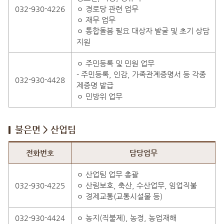
032-930-4226
ㅇ 경로당 관련 업무
ㅇ 재무 업무
ㅇ 통합돌봄 필요 대상자 발굴 및 초기 상담
지원
ㅇ 주민등록 및 민원 업무
- 주민등록, 인감, 가족관계증명서 등 각종
032-930-4428
제증명 발급
ㅇ 민방위 업무
불은면 > 산업팀
불은면 > 산업팀 직원안내
전화번호
담당업무
ㅇ 산업팀 업무 총괄
032-930-4225
ㅇ 산림보호, 축산, 수산업무, 임업직불
ㅇ 경제교통(교통시설물 등)
032-930-4424
ㅇ 농지(직불제), 농정, 농업재해