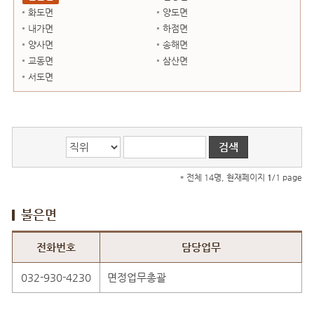
화도면
양도면
내가면
하점면
양사면
송해면
교동면
삼산면
서도면
* 전체 14명, 현재페이지
1
/1 page
불은면
불은면 직원안내
전화번호
담당업무
032-930-4230
면정업무총괄