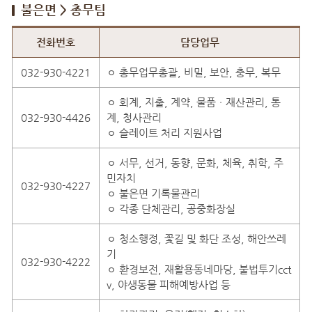
불은면 > 총무팀
불은면 > 총무팀 직원안내
전화번호
담당업무
032-930-4221
ㅇ 총무업무총괄, 비밀, 보안, 충무, 복무
ㅇ 회계, 지출, 계약, 물품ㆍ재산관리, 통
032-930-4426
계, 청사관리
ㅇ 슬레이트 처리 지원사업
ㅇ 서무, 선거, 동향, 문화, 체육, 취학, 주
민자치
032-930-4227
ㅇ 불은면 기록물관리
ㅇ 각종 단체관리, 공중화장실
ㅇ 청소행정, 꽃길 및 화단 조성, 해안쓰레
기
032-930-4222
ㅇ 환경보전, 재활용동네마당, 불법투기cct
v, 야생동물 피해예방사업 등