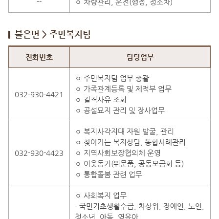
--
ㅇ 차량관리, 운전(행정, 청소차)
불은면 > 주민복지팀
불은면 > 주민복지팀 직원안내
전화번호
담당업무
ㅇ 주민복지팀 업무 총괄
ㅇ 가족관계등록 및 제적부 업무
032-930-4421
ㅇ 결격사유 조회
ㅇ 공설묘지 관리 및 장사업무
ㅇ 복지사각지대 자원 발굴, 관리
ㅇ 찾아가는 복지상담, 통합사례관리
032-930-4423
ㅇ 지역사회보장협의체 운영
ㅇ 이웃돕기(위문품, 공동모금회 등)
ㅇ 통합돌봄 관련 업무
ㅇ 사회복지 업무
- 국민기초생활수급, 차상위, 장애인, 노인,
청소년, 아동, 영유아