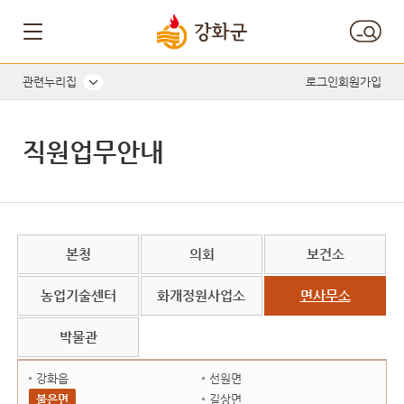
직원명, 직위, 담당업무 내용으로 검색하세요.
관련누리집
로그인
회원가입
직원업무안내
본청
의회
보건소
농업기술센터
화개정원사업소
면사무소
박물관
강화읍
선원면
불은면
길상면