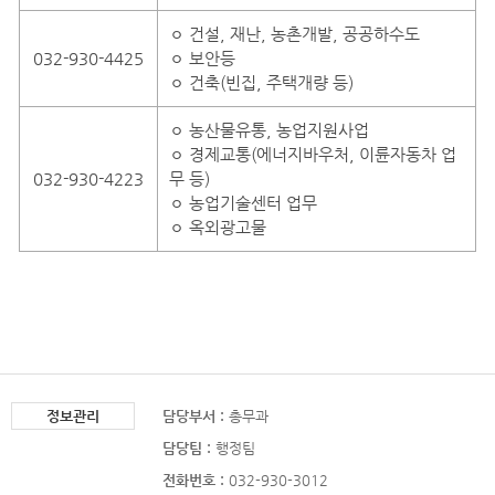
ㅇ 건설, 재난, 농촌개발, 공공하수도
032-930-4425
ㅇ 보안등
ㅇ 건축(빈집, 주택개량 등)
ㅇ 농산물유통, 농업지원사업
ㅇ 경제교통(에너지바우처, 이륜자동차 업
032-930-4223
무 등)
ㅇ 농업기술센터 업무
ㅇ 옥외광고물
정보관리
담당부서 :
총무과
담당팀 :
행정팀
전화번호 :
032-930-3012