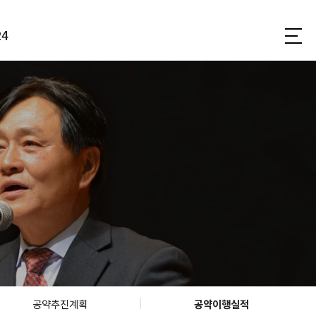
4
군정뉴스
현장포토
현장영상
대외수상
공약추진계획
공약이행실적