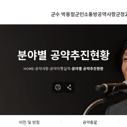
군수 박용철
군민소통방
공약사항
군정2
란다
매니페스토
분야별 공약추진현황
공약관리
비전 및 방침
공약총괄
HOME
공약사항
공약이행실적
분야별 공약추진현황
공약추진계획
공약이행실적
비전 및 방침
공약총괄