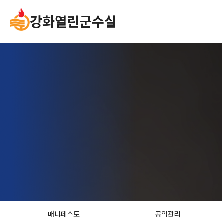
강화열린군수실
취임사
군수에게 바
프로필
주민참여방
말과글
SNS
매니페스토
공약관리