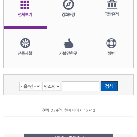
전체 239건, 현재페이지 : 2/40