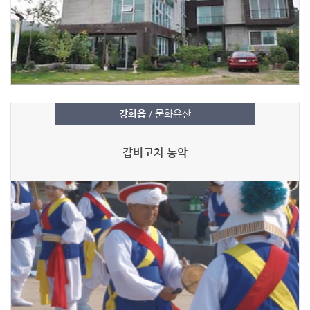
강화읍
/ 문화유산
갑비고차 농악