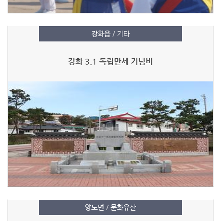
강화읍
/ 기타
강화 3.1 독립만세 기념비
양도면
/ 문화유산