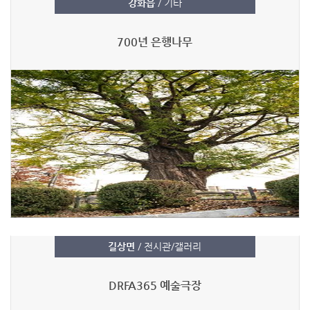
강화읍
/ 기타
700년 은행나무
길상면
/ 전시관/갤러리
DRFA365 예술극장