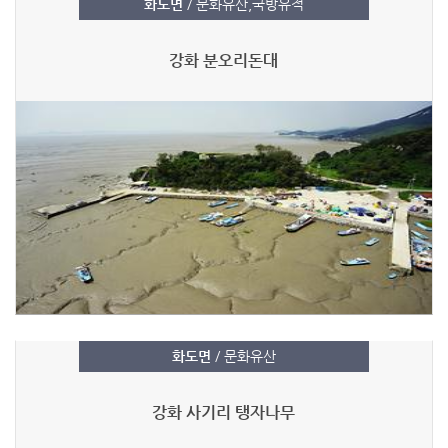
화도면
/ 문화유산,국방유적
강화 분오리돈대
화도면
/ 문화유산
강화 사기리 탱자나무