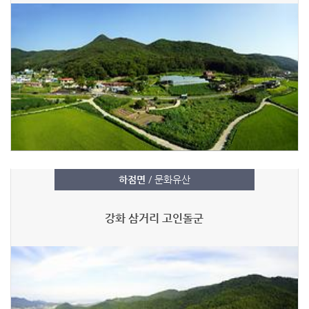
하점면
/ 문화유산
강화 삼거리 고인돌군