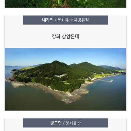
내가면
/ 문화유산,국방유적
강화 삼암돈대
양도면
/ 문화유산