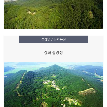
길상면
/ 문화유산
강화 삼랑성