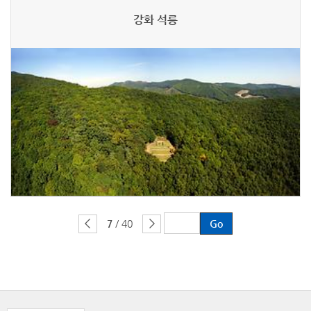
강화 석릉
7
/ 40