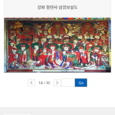
강화 청련사 삼장보살도
14
/ 40