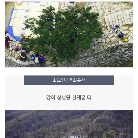
화도면
/ 문화유산
강화 참성단 천재궁 터