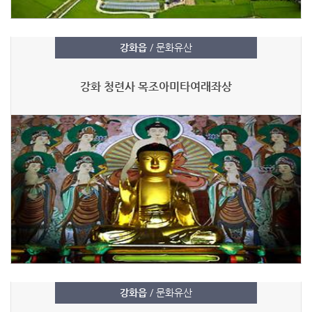
강화읍
/ 문화유산
강화 청련사 목조아미타여래좌상
강화읍
/ 문화유산