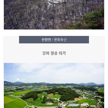
선원면
/ 문화유산
강화 철종 외가