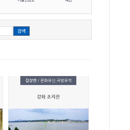
길상면
/ 문화유산,국방유적
강화 초지진