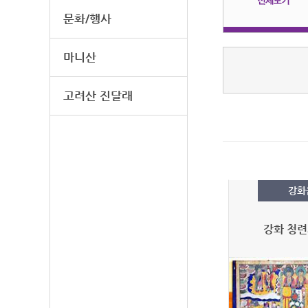
문화/행사
마니산
고려산 진달래
강화
강화 청련