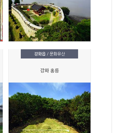
강화읍
/ 문화유산
강화 홍릉