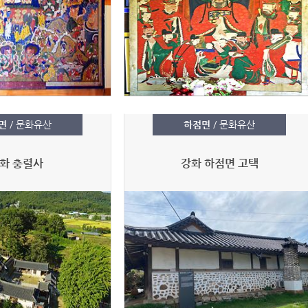
면
/ 문화유산
하점면
/ 문화유산
화 충렬사
강화 하점면 고택