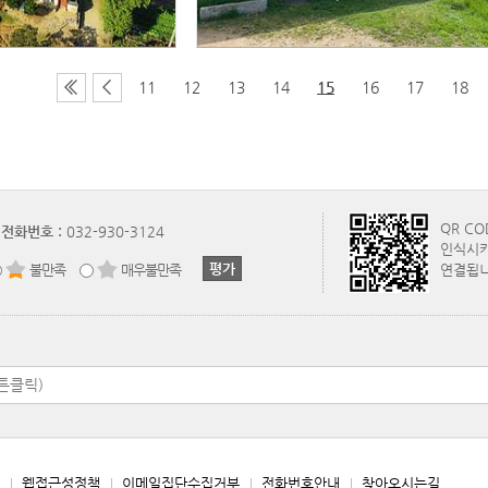
11
12
13
14
15
16
17
18
QR C
전화번호 :
032-930-3124
인식시키
불만족
매우불만족
연결됩니
웹접근성정책
이메일집단수집거부
전화번호안내
찾아오시는길