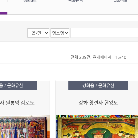
전체 239건, 현재페이지 : 15/40
읍
/ 문화유산
강화읍
/ 문화유산
사 원통암 감로도
강화 청련사 현왕도