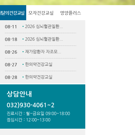
이달의건강교실
모자건강교실
영양플러스
08-11
2026 심뇌혈관질환...
08-18
2026 심뇌혈관질환...
08-26
재가암환자 자조모...
08-27
한의약건강교실
08-28
한의약건강교실
상담안내
032)930-4061~2
진료시간
: 월~금요일 09:00~18:00
점심시간
: 12:00~13:00