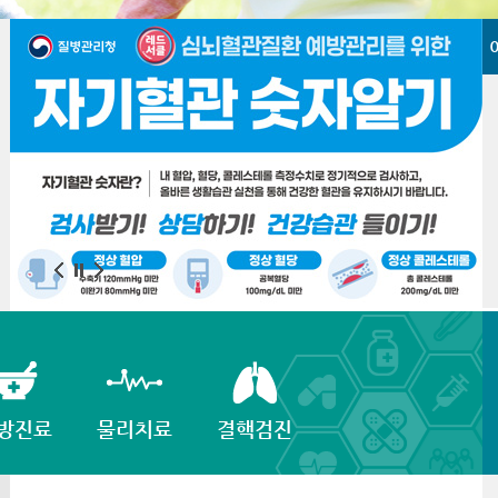
방진료
물리치료
결핵검진