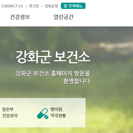
전체메뉴
CONTACT US
로그인
강화군청
건강정보
열린공간
임산부
병의원,
건강관리
약국현황