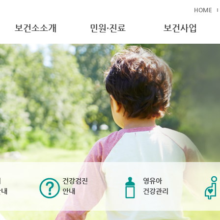
HOME
보건소소개
민원·진료
보건사업
비
건강검진
영유아
안내
안내
건강관리