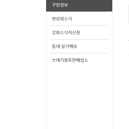
구인정보
반상회소식
강화소식지신청
동네 일기예보
쓰레기봉투판매업소