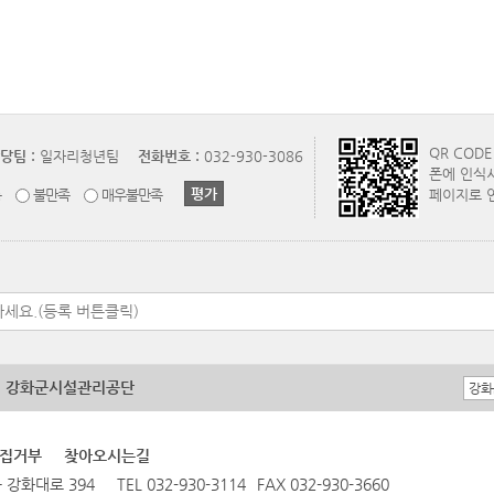
QR COD
당팀 :
일자리청년팀
전화번호 :
032-930-3086
폰에 인식
통
불만족
매우불만족
페이지로 
강화군시설관리공단
집거부
찾아오시는길
 강화대로 394
TEL 032-930-3114
FAX 032-930-3660