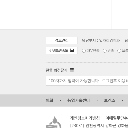
정보관리
담당부서 :
일자리경제과
담
컨텐츠만족도
매우만족
만족
보
한줄 의견달기
의회
농업기술센터
보건소
개인정보처리방침
이메일무단수
[23031] 인천광역시 강화군 강화읍