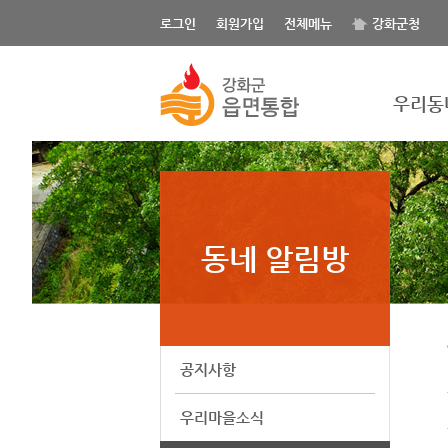
로그인
회원가입
전체메뉴
강화군청
우리동
동네 알림방
공지사항
우리마을소식