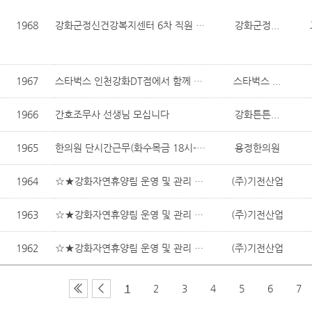
1968
강화군정신건강복지센터 6차 직원 채용 공고
강화군정...
1967
스타벅스 인천강화DT점에서 함께 근무할 파트너분을 모집합니다.
스타벅스 ...
1966
간호조무사 선생님 모십니다
강화튼튼...
1965
한의원 단시간근무(화수목금 18시-19시, 토 8:20-12:50시)하실분요
용정한의원
1964
☆★강화자연휴양림 운영 및 관리 직원 구인합니다
(주)기전산업
1963
☆★강화자연휴양림 운영 및 관리 직원 구인합니다
(주)기전산업
1962
☆★강화자연휴양림 운영 및 관리 직원 구인합니다
(주)기전산업
1
2
3
4
5
6
7