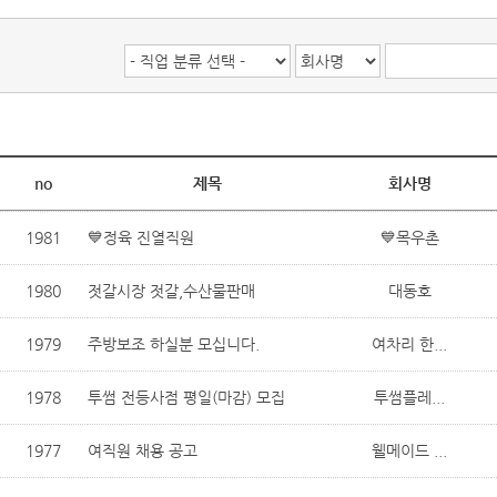
no
제목
회사명
1981
💙정육 진열직원
💙목우촌
1980
젓갈시장 젓갈,수산물판매
대동호
1979
주방보조 하실분 모십니다.
여차리 한...
1978
투썸 전등사점 평일(마감) 모집
투썸플레...
1977
여직원 채용 공고
웰메이드 ...