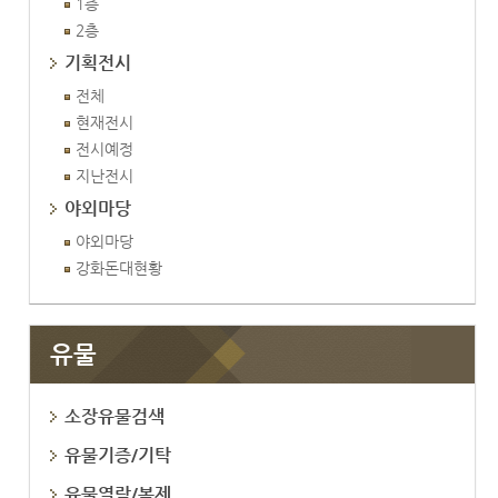
1층
2층
기획전시
전체
현재전시
전시예정
지난전시
야외마당
야외마당
강화돈대현황
유물
소장유물검색
유물기증/기탁
유물열람/복제