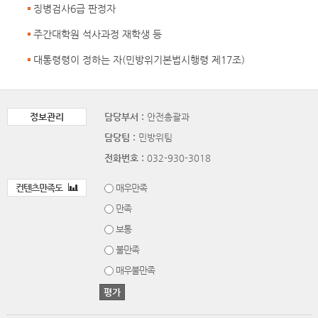
징병검사6급 판정자
주간대학원 석사과정 재학생 등
대통령령이 정하는 자(민방위기본법시행령 제17조)
정보관리
담당부서 :
안전총괄과
담당팀 :
민방위팀
전화번호 :
032-930-3018
컨텐츠만족도
매우만족
만족
보통
불만족
매우불만족