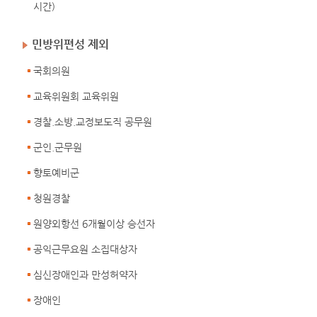
시간)
민방위편성 제외
국회의원
교육위원회 교육위원
경찰.소방.교정보도직 공무원
군인.군무원
향토예비군
청원경찰
원양외항선 6개월이상 승선자
공익근무요원 소집대상자
심신장애인과 만성허약자
장애인