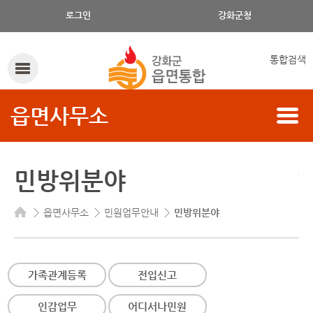
로그인
강화군청
통합검색
읍면사무소
민방위분야
읍면사무소
민원업무안내
민방위분야
가족관계등록
전입신고
인감업무
어디서나민원