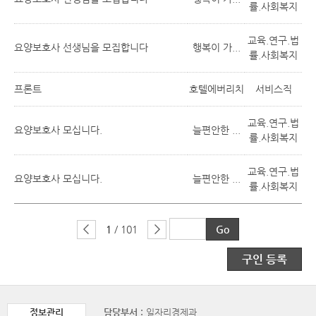
률.사회복지
교육.연구.법
요양보호사 선생님을 모집합니다
행복이 가...
률.사회복지
프론트
호텔에버리치
서비스직
교육.연구.법
요양보호사 모십니다.
늘편안한 ...
률.사회복지
교육.연구.법
요양보호사 모십니다.
늘편안한 ...
률.사회복지
1
/ 101
구인 등록
정보관리
담당부서 :
일자리경제과