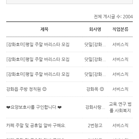
전체 게시글 수: 2004
제목
회사명
직업분류
[강화호미]평일 주말 바리스타 모집
닷밀[강화...
서비스직
[강화호미]평일 주말 바리스타 모집
닷밀[강화...
서비스직
[강화호미]평일 주말 바리스타 모집
닷밀[강화...
서비스직
강화읍 주방 정직원 😊
강화옥 😊
서비스직
교육.연구.법
❤️요양보호사를 구인합니다.❤️
강화사랑...
률.사회복지
카페 주말 및 공휴일 알바 구해요.
2번창고
서비스직