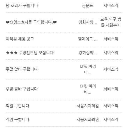
남 조리사 구핲니다
금문됴
서비스직
교육.연구.법
❤️요양보호사를 구인합니다.❤️
강화사랑...
률.사회복지
여직원 채용 공고
웰메이드 ...
서비스직
★★★ 주방찬모님 모십니다.
강화섬약...
서비스직
🍞🥯 파리
주말 알바 구합니다
서비스직
바...
🍞🥯 파리
주말 알바 구합니다
서비스직
바...
직원 구합니다
서울치과의원
서비스직
직원 구합니다
서울치과의원
서비스직