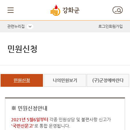
관련누리집
로그인
회원가입
민원신청
민원신청
나의민원보기
(구)군정에바란다
※ 민원신청안내
2021년 5월6일부터
각종 민원상담 및 불편사항 신고가
'국민신문고'
로 통합 운영됩니다.