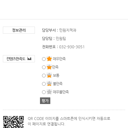
정보관리
담당부서 :
민원지적과
담당팀 :
민원팀
전화번호 :
032-930-3051
컨텐츠만족도
매우만족
만족
보통
불만족
매우불만족
QR CODE 이미지를 스마트폰에 인식시키면 자동으로
이 페이지로 연결됩니다.