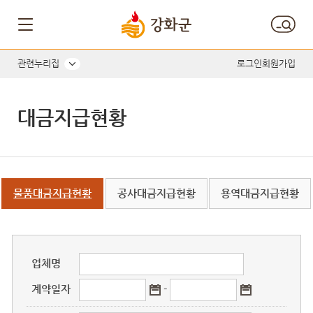
게시판 게시물검색
관련누리집
로그인
회원가입
대금지급현황
물품대금지급현황
공사대금지급현황
용역대금지급현황
업체명
계약일자
-