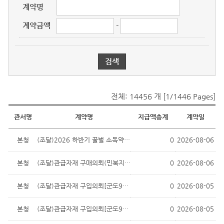
계약명
계약금액
-
전체: 14456 개 [1/1446 Pages]
물품대금지급현황
관서명
계약명
지급액총계
계약일
본청
(조달)2026 하반기 꿀벌 소독약품(클로...
0
2026-08-06
본청
(조달)관급자재 구매의뢰(민북지역 검문...
0
2026-08-06
본청
(조달)관급자재 구입의뢰[군도9호선 80...
0
2026-08-05
본청
(조달)관급자재 구입의뢰[군도9호선 80...
0
2026-08-05