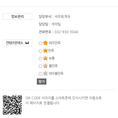
정보관리
담당부서 :
세무회계과
담당팀 :
계약팀
전화번호 :
032-930-3046
컨텐츠만족도
매우만족
만족
보통
불만족
매우불만족
QR CODE 이미지를 스마트폰에 인식시키면 자동으로
이 페이지로 연결됩니다.