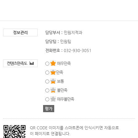
정보관리
담당부서 :
민원지적과
담당팀 :
민원팀
전화번호 :
032-930-3051
컨텐츠만족도
매우만족
만족
보통
불만족
매우불만족
QR CODE 이미지를 스마트폰에 인식시키면 자동으로
이 페이지로 연결됩니다.