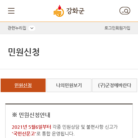
관련누리집
로그인
회원가입
민원신청
민원신청
나의민원보기
(구)군정에바란다
※ 민원신청안내
2021년 5월6일부터
각종 민원상담 및 불편사항 신고가
'국민신문고'
로 통합 운영됩니다.