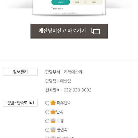
예산낭비신고 바로가기
정보관리
담당부서 :
기획예산과
담당팀 :
예산팀
전화번호 :
032-930-3002
컨텐츠만족도
매우만족
만족
보통
불만족