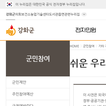
이 누리집은 대한민국 공식 전자정부 누리집입니다.
강화군
의회
보건소
농업기술센터
도서관
읍면
관련누리집
전자민원
HOME
군민참여
기타 
군민참여
쉬운 우
군민제안
주민참여예산
이 사전은 외국
정부·공공기관·
군정에바란다