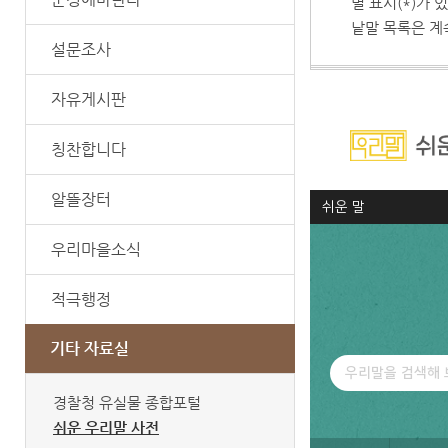
별 표시(*)가
낱말 목록은 계
설문조사
자유게시판
칭찬합니다
알뜰장터
우리마을소식
적극행정
기타 자료실
경찰청 유실물 종합포털
쉬운 우리말 사전