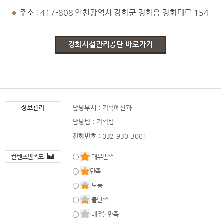
주소
: 417-808 인천광역시 강화군 강화읍 강화대로 154
강화시설관리공단 바로가기
정보관리
담당부서 :
기획예산과
담당팀 :
기획팀
전화번호 :
032-930-3001
컨텐츠만족도
매우만족
만족
보통
불만족
매우불만족