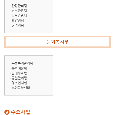
관광관리팀
남부관광팀
북부관광팀
휴양림팀
전적지팀
문화복지부
문화복지관리팀
문화예술팀
판매주차팀
공원관리팀
청소년시설
노인문화센터
주요사업