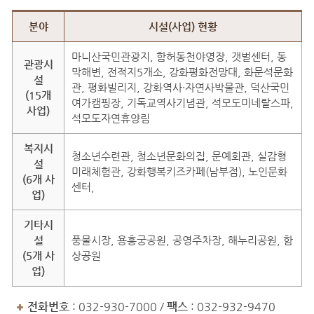
주요사업
분야
시설(사업) 현황
마니산국민관광지, 함허동천야영장, 갯벌센터, 동
관광시
막해변, 전적지5개소, 강화평화전망대, 화문석문화
설
관, 평화빌리지, 강화역사·자연사박물관, 덕산국민
(15개
여가캠핑장, 기독교역사기념관, 석모도미네랄스파,
사업)
석모도자연휴양림
복지시
청소년수련관, 청소년문화의집, 문예회관, 실감형
설
미래체험관, 강화행복키즈카페(남부점), 노인문화
(6개 사
센터,
업)
기타시
설
풍물시장, 용흥궁공원, 공영주차장, 해누리공원, 함
(5개 사
상공원
업)
전화번호
: 032-930-7000 /
팩스
: 032-932-9470