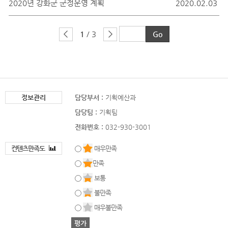
2020년 강화군 군정운영 계획
2020.02.03
1
/ 3
정보관리
담당부서 :
기획예산과
담당팀 :
기획팀
전화번호 :
032-930-3001
컨텐츠만족도
매우만족
만족
보통
불만족
매우불만족