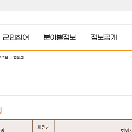
군민참여
분야별정보
정보공개
군정보
협의회
황
회원군
회명
회원