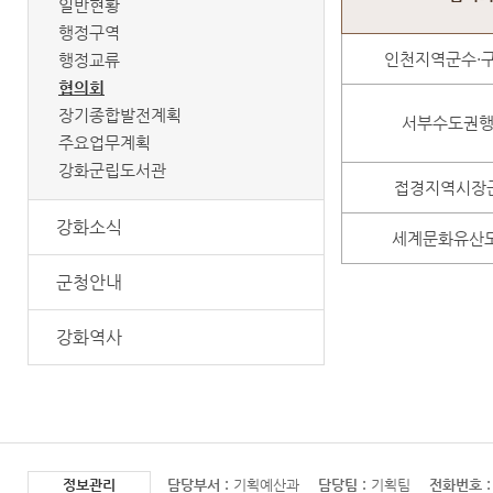
일반현황
행정구역
인천지역군수·
행정교류
협의회
장기종합발전계획
서부수도권
주요업무계획
강화군립도서관
접경지역시장
강화소식
세계문화유산
군청안내
강화역사
정보관리
담당부서 :
기획예산과
담당팀 :
기획팀
전화번호 :