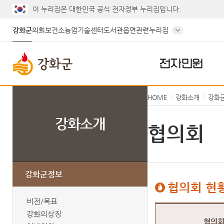
이 누리집은 대한민국 공식 전자정부 누리집입니다.
강화군
의회
보건소
농업기술센터
도서관
읍면
관련누리집
전자민원
HOME
강화소개
강화
강화소개
협의회
강화군정보
협의회 현
비전/목표
협의회 현황
강화의상징
협의