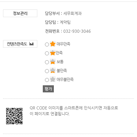
정보관리
담당부서 :
세무회계과
담당팀 :
계약팀
전화번호 :
032-930-3046
컨텐츠만족도
매우만족
만족
보통
불만족
매우불만족
QR CODE 이미지를 스마트폰에 인식시키면 자동으로
이 페이지로 연결됩니다.