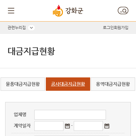
게시판 게시물검색
관련누리집
로그인
회원가입
대금지급현황
물품대금지급현황
공사대금지급현황
용역대금지급현황
업체명
계약일자
-