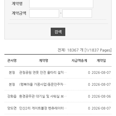
계약명
계약금액
-
전체: 18367 개 [1/1837 Pages]
공사대금지급현황
관서명
계약명
지급액총계
계약일
본청
관청공원 연못 안전 울타리 설치사업
0
2026-08-07
본청
(행복마을 가꿈사업)동문안주차장 건축...
0
2026-08-07
강화읍
환경공무관 대기실 및 샤워실 보수공사
0
2026-08-06
양도면
인산2리 게이트볼장 벤츄레이터 설치 공사
0
2026-08-07