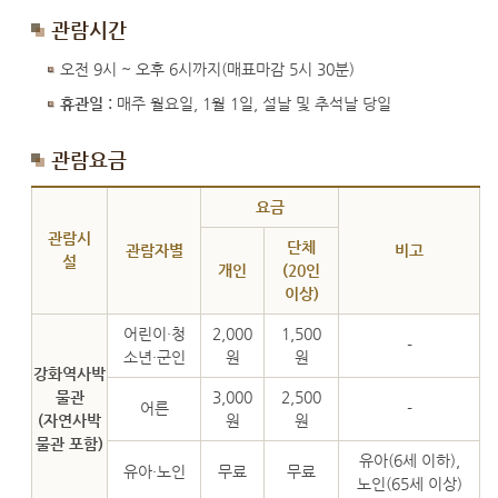
관람시간
오전 9시 ~ 오후 6시까지(매표마감 5시 30분)
휴관일 :
매주 월요일, 1월 1일, 설날 및 추석날 당일
관람요금
관람요금
요금
관람시
단체
관람자별
비고
설
개인
(20인
이상)
어린이·청
2,000
1,500
-
소년·군인
원
원
강화역사박
물관
3,000
2,500
어른
-
(자연사박
원
원
물관 포함)
유아(6세 이하),
유아·노인
무료
무료
노인(65세 이상)