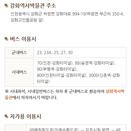
강화역사박물관 주소
인천광역시 강화군 하점면 강화대로 994-19(하점면 부근리 350-4,
강화고인돌공원 앞)
버스 이용시
버스이용시
군내버스
23, 23A, 25, 27, 30
70(인천-강화터미널), 88(송정역-강화터미널),
90(부평역-강화터미널),
시내버스
800(인천터미널-강화터미널), 3000(신촌역-강화
터미널)
※ 시내좌석, 시내일반버스는 하차 후 군내버스로 환승하여
강화역사박
물관
에서 하차하시기 바랍니다.
자가용 이용시
자가용이용시
88올림픽도로(외곽순환도로) → 김포시청 방면 → 48