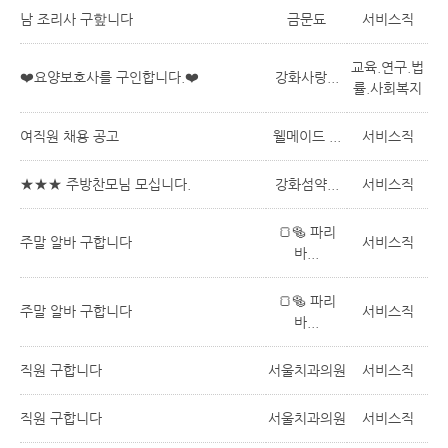
남 조리사 구핲니다
금문됴
서비스직
교육.연구.법
❤️요양보호사를 구인합니다.❤️
강화사랑...
률.사회복지
여직원 채용 공고
웰메이드 ...
서비스직
★★★ 주방찬모님 모십니다.
강화섬약...
서비스직
🍞🥯 파리
주말 알바 구합니다
서비스직
바...
🍞🥯 파리
주말 알바 구합니다
서비스직
바...
직원 구합니다
서울치과의원
서비스직
직원 구합니다
서울치과의원
서비스직