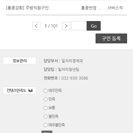
[홍콩강화] 주방직원구인
홍콩반점 ...
서비스직
1
/ 101
구인 등록
정보관리
담당부서 :
일자리경제과
담당팀 :
일자리청년팀
전화번호 :
032-930-3086
컨텐츠만족도
매우만족
만족
보통
불만족
매우불만족