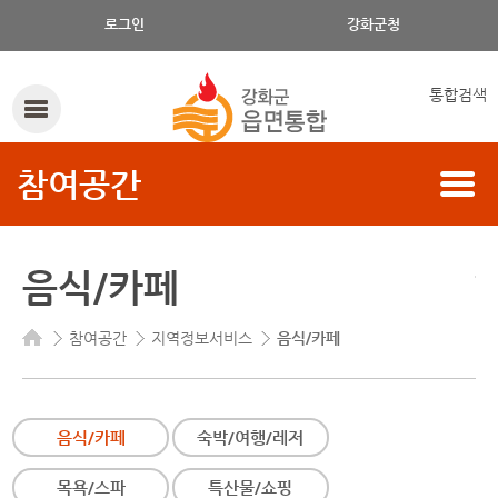
음식/카페의 구분, 읍/면, 음식/카페 명으로 검색하세요.
로그인
강화군청
통합검색
참여공간
음식/카페
참여공간
지역정보서비스
음식/카페
음식/카페
숙박/여행/레저
목욕/스파
특산물/쇼핑