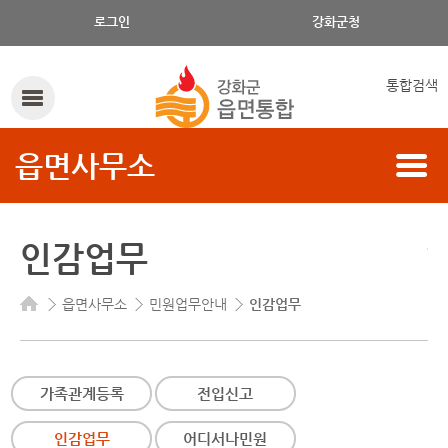
로그인
강화군청
통합검색
읍면사무소
인감업무
읍면사무소
민원업무안내
인감업무
가족관계등록
전입신고
인감업무
어디서나민원