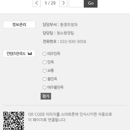
1
/ 29
정보관리
담당부서 :
환경위생과
담당팀 :
청소행정팀
전화번호 :
032-930-3058
컨텐츠만족도
매우만족
만족
보통
불만족
매우불만족
QR CODE 이미지를 스마트폰에 인식시키면 자동으로
이 페이지로 연결됩니다.