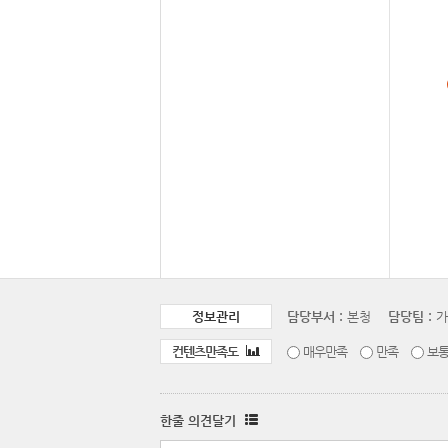
정보관리
담당부서 :
본청
담당팀 :
가
컨텐츠만족도
매우만족
만족
보
한줄 의견달기