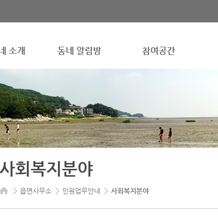
네 소개
동네 알림방
참여공간
사회복지분야
읍면사무소
민원업무안내
사회복지분야