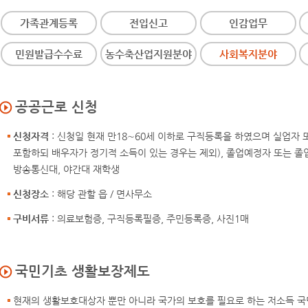
가족관계등록
전입신고
인감업무
민원발급수수료
농수축산업지원분야
사회복지분야
공공근로 신청
신청자격
: 신청일 현재 만18∼60세 이하로 구직등록을 하였으며 실업자
포함하되 배우자가 정기적 소득이 있는 경우는 제외), 졸업예정자 또는 졸업 후
방송통신대, 야간대 재학생
신청장소
: 해당 관할 읍 / 면사무소
구비서류
: 의료보험증, 구직등록필증, 주민등록증, 사진1매
국민기초 생활보장제도
현재의 생활보호대상자 뿐만 아니라 국가의 보호를 필요로 하는 저소득 국