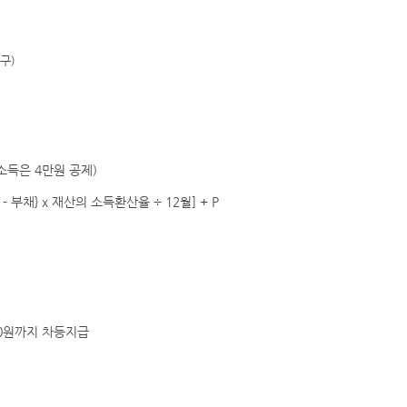
구)
소득은 4만원 공제)
- 부채} x 재산의 소득환산율 ÷ 12월] + P
960원까지 차등지급