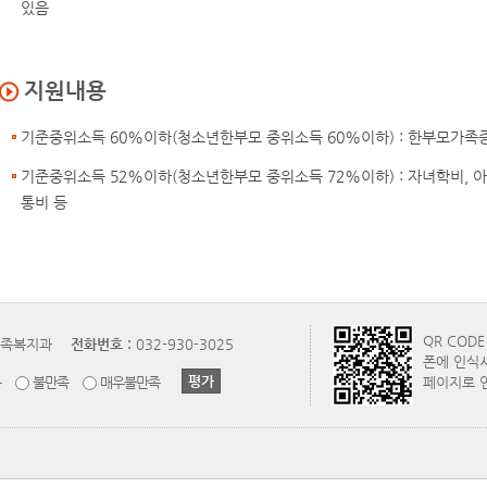
있음
지원내용
기준중위소득 60%이하(청소년한부모 중위소득 60%이하) : 한부모가족
기준중위소득 52%이하(청소년한부모 중위소득 72%이하) : 자녀학비, 아
통비 등
QR COD
족복지과
전화번호 :
032-930-3025
폰에 인식
통
불만족
매우불만족
페이지로 