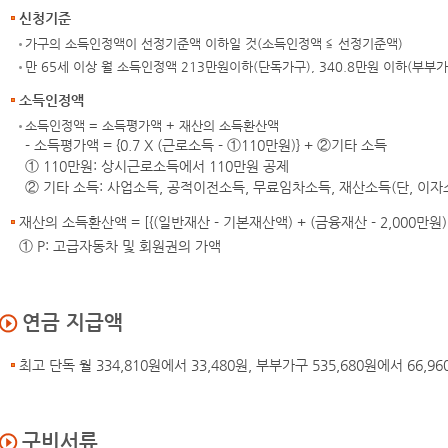
신청기준
가구의 소득인정액이 선정기준액 이하일 것(소득인정액 ≦ 선정기준액)
만 65세 이상 월 소득인정액 213만원이하(단독가구), 340.8만원 이하(부부가
소득인정액
소득인정액 = 소득평가액 + 재산의 소득환산액
- 소득평가액 = {0.7 X (근로소득 - ①110만원)} + ②기타 소득
① 110만원: 상시근로소득에서 110만원 공제
② 기타 소득: 사업소득, 공적이전소득, 무료임차소득, 재산소득(단, 이자
재산의 소득환산액 = [{(일반재산 - 기본재산액) + (금융재산 - 2,000만원) 
① P: 고급자동차 및 회원권의 가액
연금 지급액
최고 단독 월 334,810원에서 33,480원, 부부가구 535,680원에서 66,
구비서류