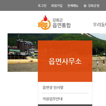
로그인
회원가입
전체메뉴
강화군청
우리동
읍면사무소
읍면장 인사말
직원업무안내