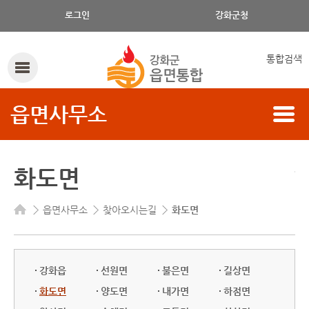
로그인
강화군청
통합검색
읍면사무소
화도면
읍면사무소
찾아오시는길
화도면
강화읍
선원면
불은면
길상면
화도면
양도면
내가면
하점면