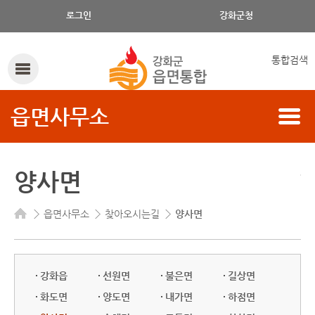
로그인
강화군청
통합검색
읍면사무소
양사면
읍면사무소
찾아오시는길
양사면
강화읍
선원면
불은면
길상면
화도면
양도면
내가면
하점면