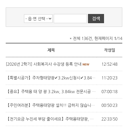
* 전체 136건, 현재페이지
1
/14
제목
작성일
[2026년 2학기] 사회복지사 수강생 등록 안내
12:52:48
【특별시공가】주차형태양광✔3.2kw신청시✔3.84kw설치▶640W*한장 더 설치해드려요
11:20:23
【중요】주택용 태 양 광 3.2kw, 3.84kw 전문시공 (전기세 누진세 부담 더세요)
07:00:18
【주민여러분】주택용태양광 설치!! 급하지 않습니다~ 불.안.유.도. 추가비숨김.문구에 주의하세요
00:50:23
【전기요금 누진세 부담 줄이세요】주택용태양광, 한전 선로 여유 있을 때 미리 신청하세요
22:33:50