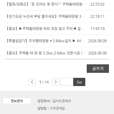
【필독/강화군】"돈 있어도 못 한다?" 주택용태양광 남은 한전 선로 용량 선점하고 전기요금 차단하세요【현대 3.2kw,3.84kw/ 태양광 전문업체 직영시공】
22:25:02
【전기요금 누진세 부담 줄이세요】주택용태양광 3.2kW·3.84kW｜직영 전문시공
22:18:11
【중요】▶주택용태양광 허위·과장 광고 주의◀ 설치 전 꼭 확인해야 할 소비자 보호 안내
17:45:19
【특별공급가】주차형태양광 ✔3.84kw설치 ▶ 640W*한장 더 설치해드려요
2026.08.08
【중요】주택용 태 양 광 3.2kw,3.84kw 전문시공 (전기세 누진세 부담 더세요)
2026.08.08
글쓰기
1
/ 14
정보관리
담당부서 :
일자리경제과
담당팀 :
지역경제팀