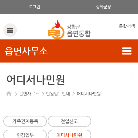
로그인
강화군청
통합검색
읍면사무소
어디서나민원
읍면사무소
민원업무안내
어디서나민원
가족관계등록
전입신고
인감업무
어디서나민원