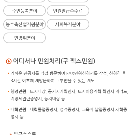
주민등록분야
민원발급수수료
농수축산업지원분야
사회복지분야
민방위분야
어디서나 민원처리(구 팩스민원)
가까운 관공서를 직접 방문하여 FAX민원신청서를 작성, 신청한 후
3시간 이후에 재방문하여 교부받을 수 있는 제도
행정민원
: 토지대장, 공시지가확인서, 토지이용계획 확인서 지적도,
지방세관련증명서, 농지대장 등
대학민원
: 대학졸업증명서, 성적증명서, 교육비 납입증명서 재학증
명서 등
발급수수료