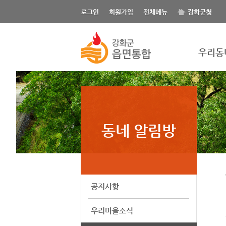
로그인
회원가입
전체메뉴
강화군청
우리동
동네 알림방
공지사항
우리마을소식