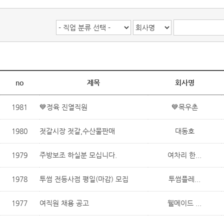
no
제목
회사명
1981
💙정육 진열직원
💙목우촌
1980
젓갈시장 젓갈,수산물판매
대동호
1979
주방보조 하실분 모십니다.
여차리 한...
1978
투썸 전등사점 평일(마감) 모집
투썸플레...
1977
여직원 채용 공고
웰메이드 ...