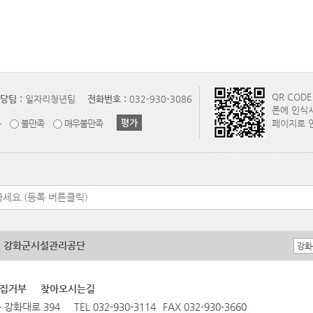
QR COD
당팀 :
일자리청년팀
전화번호 :
032-930-3086
폰에 인식
통
불만족
매우불만족
페이지로 
강화군시설관리공단
집거부
찾아오시는길
 강화대로 394
TEL 032-930-3114
FAX 032-930-3660