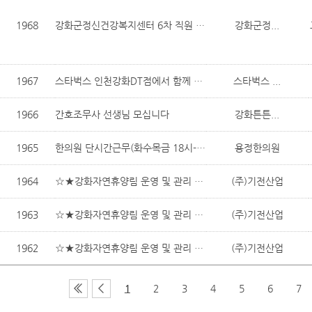
1968
강화군정신건강복지센터 6차 직원 채용 공고
강화군정...
1967
스타벅스 인천강화DT점에서 함께 근무할 파트너분을 모집합니다.
스타벅스 ...
1966
간호조무사 선생님 모십니다
강화튼튼...
1965
한의원 단시간근무(화수목금 18시-19시, 토 8:20-12:50시)하실분요
용정한의원
1964
☆★강화자연휴양림 운영 및 관리 직원 구인합니다
(주)기전산업
1963
☆★강화자연휴양림 운영 및 관리 직원 구인합니다
(주)기전산업
1962
☆★강화자연휴양림 운영 및 관리 직원 구인합니다
(주)기전산업
1
2
3
4
5
6
7