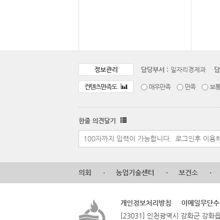
정보관리
담당부서 :
일자리경제과
담
컨텐츠만족도
매우만족
만족
보
한줄 의견달기
의회
농업기술센터
보건소
개인정보처리방침
이메일무단수
[23031] 인천광역시 강화군 강화읍