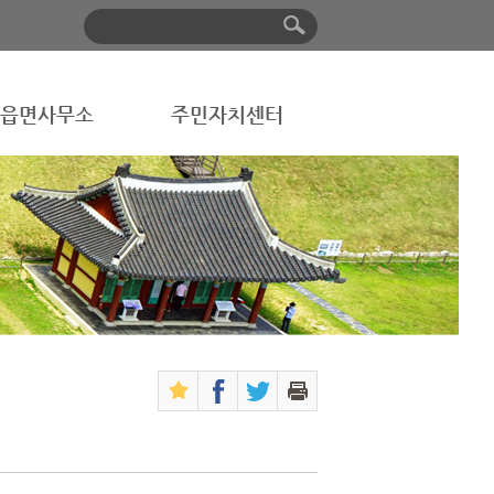
읍면사무소
주민자치센터