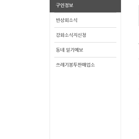
구인정보
반상회소식
강화소식지신청
동네 일기예보
쓰레기봉투판매업소