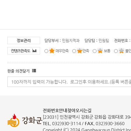
정보관리
담당부서 :
민원지적과
담당팀 :
민원팀
전화번호 :
컨텐츠만족도
매우만족
만족
보통
불
한줄 의견달기
전화번호안내
찾아오시는길
[23031] 인천광역시 강화군 강화읍 강화대로 39
TEL.
032)930-3114 /
FAX.
032)930-3660
Copyright (C) 2024 Ganghwa-gun District Inch