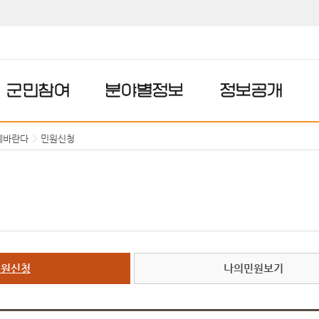
군민참여
분야별정보
정보공개
에바란다
민원신청
민원신청
나의민원보기