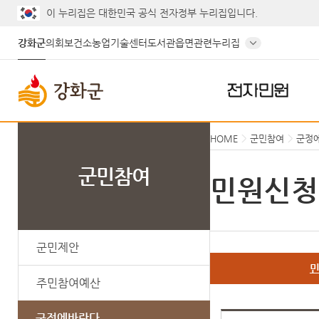
이 누리집은 대한민국 공식 전자정부 누리집입니다.
강화군
의회
보건소
농업기술센터
도서관
읍면
관련누리집
전자민원
HOME
군민참여
군정
군민참여
민원신청
군민제안
주민참여예산
군정에바란다