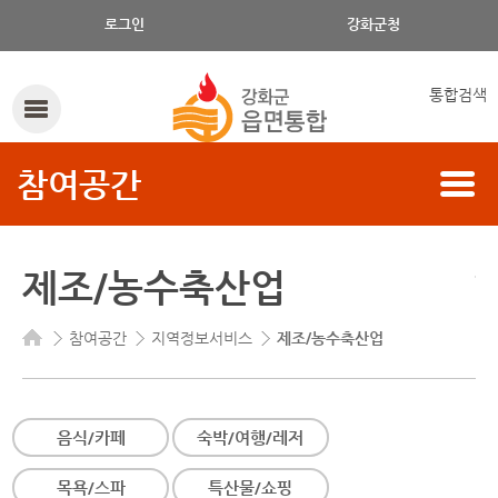
제조/농·축·수산업의 구분, 읍/면, 제조/농·축·수산업 명으로 검색하세요.
로그인
강화군청
통합검색
참여공간
제조/농수축산업
참여공간
지역정보서비스
제조/농수축산업
음식/카페
숙박/여행/레저
목욕/스파
특산물/쇼핑