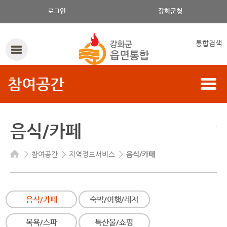
음식/카페의 구분, 읍/면, 음식/카페 명으로 검색하세요.
로그인
강화군청
통합검색
참여공간
음식/카페
참여공간
지역정보서비스
음식/카페
음식/카페
숙박/여행/레저
목욕/스파
특산물/쇼핑