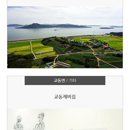
교동면
/ 기타
교동제비집