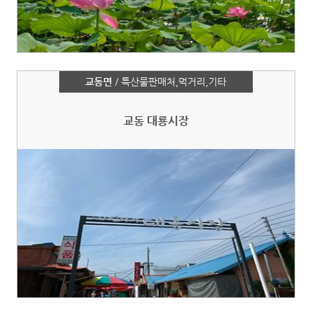
교동면
/ 특산물판매처,먹거리,기타
교동 대룡시장