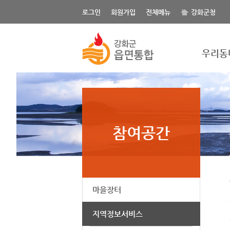
제조/농·축·수산업의 구분, 읍/면, 제조/농·축·수산업 명으로 검색하세요.
로그인
회원가입
전체메뉴
강화군청
우리동
참여공간
마을장터
지역정보서비스