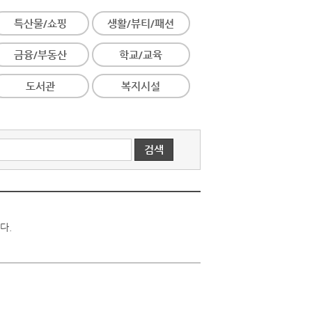
특산물/쇼핑
생활/뷰티/패션
금융/부동산
학교/교육
도서관
복지시설
다.