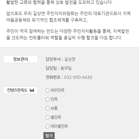
활발한 교류와 협력을 통해 상호 발전을 도모하고 있습니다.
앞으로도 우리 길상면 주민자치위원회는 주민의 대표기관으로서 지역
마을공동체와 유기적인 협조체계를 구축하고,
주민이 적극 참여하는 만드는 다양한 주민자치활동을 통해, 지역발전
을 선도하는 컨트롤타워 역할을 충실히 수행 할것을 다짐 합니다.
정보관리
담당부서 :
길상면
담당팀 :
총무팀
전화번호 :
032-930-4430
컨텐츠만족도
매우만족
만족
보통
불만족
매우불만족