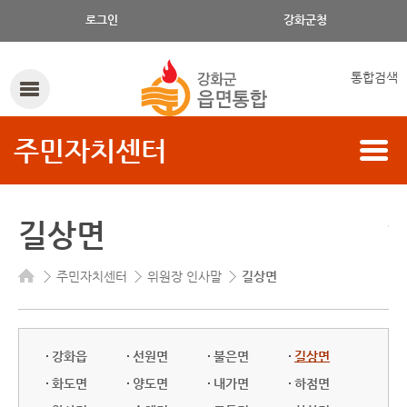
로그인
강화군청
통합검색
주민자치센터
길상면
주민자치센터
위원장 인사말
길상면
강화읍
선원면
불은면
길상면
화도면
양도면
내가면
하점면