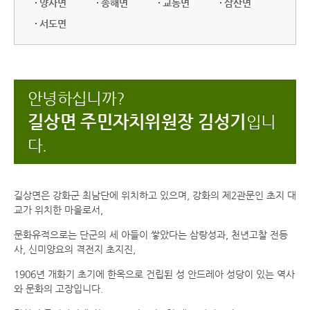
양사면
송해면
교동면
삼산면
서도면
안녕하십니까?
길상면 주민자치위원장 김성기
입니
다.
길상면은 강화군 최남단에 위치하고 있으며, 강화의 제2관문인 초지 대
교가 위치한 마을로서,
문화유적으로는 단군의 세 아들이 쌓았다는 삼랑성과, 천년고찰 전등
사, 신미양요의 격전지 초지진,
1906년 개화기 초기에 한옥으로 건립된 성 안드레아 성당이 있는 역사
와 문화의 고장입니다.