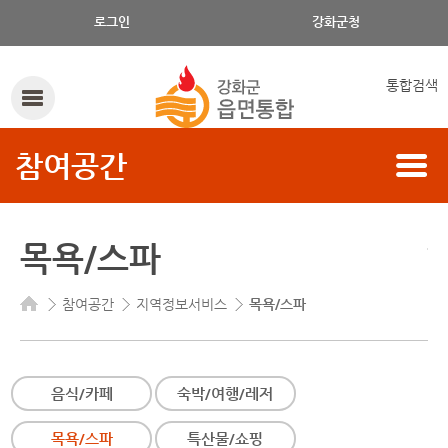
목욕/스파의 구분, 읍/면, 목욕/스파 명으로 검색하세요.
로그인
강화군청
통합검색
참여공간
목욕/스파
참여공간
지역정보서비스
목욕/스파
음식/카페
숙박/여행/레저
목욕/스파
특산물/쇼핑