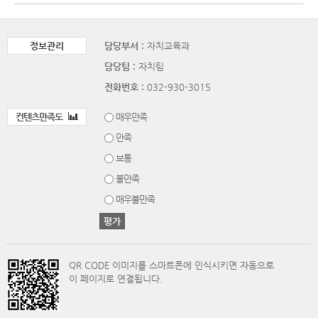
정보관리
담당부서 :
자치교육과
담당팀 :
자치팀
전화번호 :
032-930-3015
컨텐츠만족도
매우만족
만족
보통
불만족
매우불만족
QR CODE 이미지를 스마트폰에 인식시키면 자동으로
이 페이지로 연결됩니다.